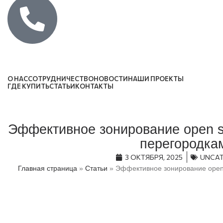
Каталог
О НАС
СОТРУДНИЧЕСТВО
НОВОСТИ
НАШИ ПРОЕКТЫ
ГДЕ КУПИТЬ
СТАТЬИ
КОНТАКТЫ
Эффективное зонирование open 
перегородка
3 ОКТЯБРЯ, 2025
UNCAT
Главная страница
»
Статьи
»
Эффективное зонирование open