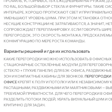
ПРОФИЛЬ, УСТОЙЧИВОСТЬ К ЕЖЕДНЕВНЫМ НАГРУЗКАМ, 
ПО RAL, БОЛЬШОЙ ВЫБОР СТЕКЛА И ФУРНИТУРЫ. ТАКИЕ С
ИНТЕРЬЕРЕ, ХОРОШО ПРОПУСКАЮТ СВЕТ И ПРИ ПРАВИЛЬН
УМЕНЬШАЮТ УРОВЕНЬ ШУМА. ПРИ ЭТОМ УСТАНОВКА ОТНОС
НЕСУЩИЕ КОНСТРУКЦИИ НЕ ЗАТРАГИВАЮТСЯ, А ЗНАЧИТ, НЕ
СОПРОВОЖДАЕТ ПЕРЕПЛАНИРОВКУ. ЕСЛИ ГОВОРИТЬ ШИР
ПЕРЕГОРОДОК, ЭТО СКОРОСТЬ МОНТАЖА, ПРЕДСКАЗУЕМЫ
КОНФИГУРАЦИЮ ПО МЕРЕ РОСТА КОМАНДЫ.
Варианты решений и где их использовать
КАКИЕ ПЕРЕГОРОДКИ МОЖНО ИСПОЛЬЗОВАТЬ В ОФИСНЫХ 
СТАЦИОНАРНЫЕ ОСТЕКЛЁННЫЕ МОДУЛИ ДЛЯ ПЕРЕГОВОРН
(СТЕКЛО + ГЛУХИЕ ПАНЕЛИ) ДЛЯ БЭК-ОФИСА, РАЗДВИЖН
ЗОН И КОМПАКТНЫЕ КАБИНЫ ДЛЯ ЗВОНКОВ.
ПЕРЕГОРОДКИ
ОФИСЕ
КРЕПЯТ К ПОЛУ И ПОТОЛКУ ИЛИ К НЕЗАВИСИМОМУ 
РАСПАШНЫМИ, РАЗДВИЖНЫМИ ИЛИ МАЯТНИКОВЫМИ — ВЫБ
ТРЕБУЕМОЙ ПРИВАТНОСТИ. ДЛЯ ЧЕГО ПЕРЕГОРОДКИ В ОФИ
РАЗДЕЛИТЬ ПОТОКИ ЛЮДЕЙ, УБРАТЬ ВИЗУАЛЬНЫЙ ШУМ И ОБ
КРИТИЧНО ДЛЯ ЗАДАЧ.