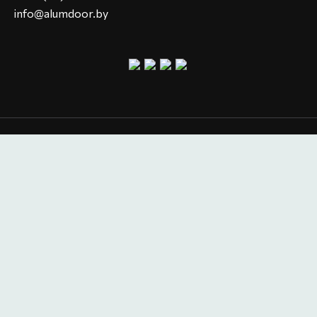
info@alumdoor.by
Политика кофиденциальности
Все права защищены © 2026
ООО «АЛЮМДОР» УНП 193750920
Оставить заявку
Отправить
Нажимая на кнопку «Отправить», Вы соглашаетесь с