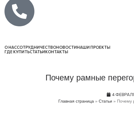
Каталог
О НАС
СОТРУДНИЧЕСТВО
НОВОСТИ
НАШИ ПРОЕКТЫ
ГДЕ КУПИТЬ
СТАТЬИ
КОНТАКТЫ
Почему рамные перего
4 ФЕВРАЛЯ
Главная страница
»
Статьи
»
Почему 